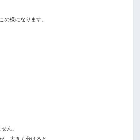
この様になります。
、
ません。
が、大きく分けると